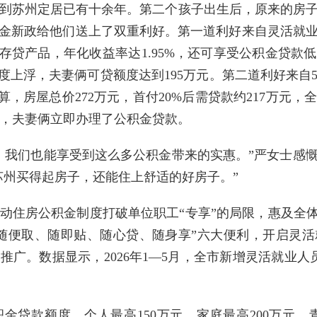
到苏州定居已有十余年。第二个孩子出生后，原来的房
金新政给他们送上了双重利好。第一道利好来自灵活就
城”存贷产品，年化收益率达1.95%，还可享受公积金贷
度上浮，夫妻俩可贷额度达到195万元。第二道利好来自
算，房屋总价272万元，首付20%后需贷款约217万元
施后，夫妻俩立即办理了公积金贷款。
，我们也能享受到这么多公积金带来的实惠。”严女士感
苏州买得起房子，还能住上舒适的好房子。”
动住房公积金制度打破单位职工“专享”的局限，惠及全体
随便取、随即贴、随心贷、随身享”六大便利，开启灵
。数据显示，2026年1—5月，全市新增灵活就业人员开户
金贷款额度，个人最高150万元、家庭最高200万元，青