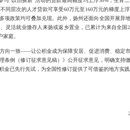
、参与“以旧换新”活动的贷款最高额度均上浮30%；生
；不同层次的人才贷款可享受60万元至160万元的梯度
多项政策均可叠加兑现。此外，扬州还面向全国开展异
、灵活就业缴存人来扬或返乡置业，已累计为来自全国28
余户家庭。
方向一致——让公积金成为保障安居、促进消费、稳定
管理条例（修订征求意见稿）》公开征求意见，明确支持
积金已先行先试，为全国性修订提供了可借鉴的地方实践