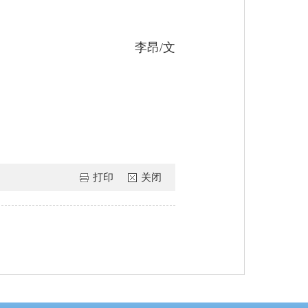
李昂/文
打印
关闭